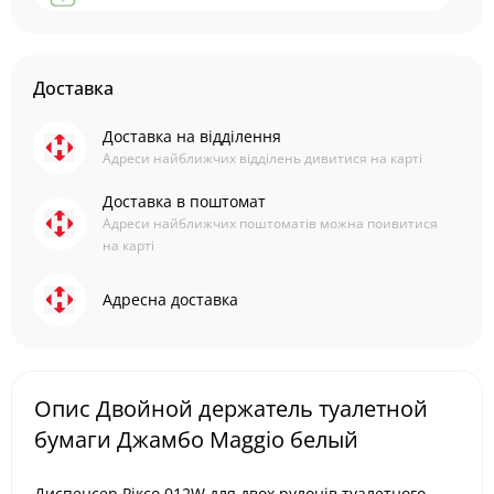
Доставка
Доставка на відділення
Адреси найближчих відділень дивитися на карті
Доставка в поштомат
Адреси найближчих поштоматів можна поивитися
на карті
Адресна доставка
Опис Двойной держатель туалетной
бумаги Джамбо Maggio белый
Диспенсер Ріксо 012W для двох рулонів туалетного