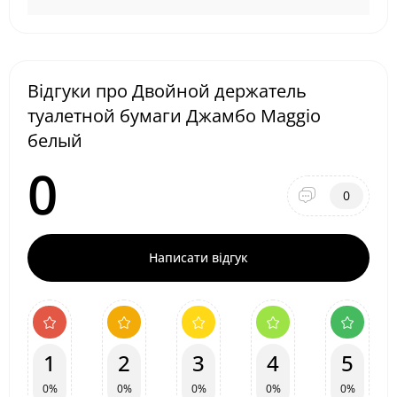
Відгуки про Двойной держатель
туалетной бумаги Джамбо Maggio
белый
0
0
Написати відгук
1
2
3
4
5
0%
0%
0%
0%
0%