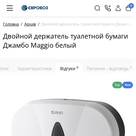
0
Головна
Архив
Двойной держатель туалетной бумаги Джамбо M
Двойной держатель туалетной бумаги
Джамбо Maggio белый
0
0
Опис
Характеристики
Відгуки
Питання - відповідь
Top
New