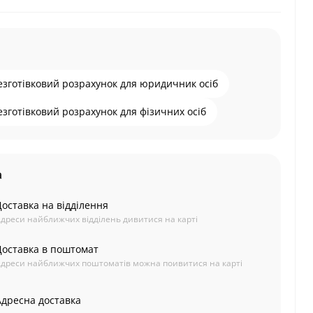
езготівковий розрахунок для юридичник осіб
езготівковий розрахунок для фізичних осіб
а
Доставка на відділення
дреси найближчих відділень дивитися на карті
Доставка в поштомат
дреси найближчих поштоматів можна поивитися на карті
Адресна доставка