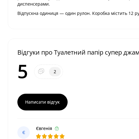
диспенсерами.
Відпускна одиниця — один рулон. Коробка містить 12 р
Відгуки про Туалетний папір супер джа
5
2
Написати відгук
Євгенія
Є