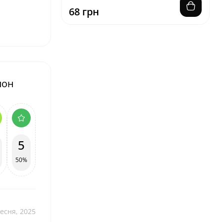
68 грн
лон
5
50%
есня, 2025