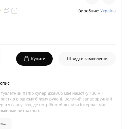
Виробник:
Україна
2
Купити
Швидке замовлення
 опис
туалетний папір супер джамбо має намотку 130 м і
 листків в одному білому рулоні. Великий запас зручний
рів у санвузлах, де потрібно збільшити інтервал між
амінами витратного...
і...