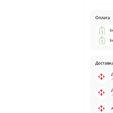
Оплата
Б
Б
Доставк
А
А