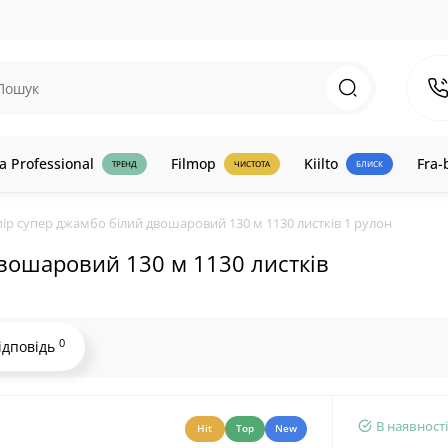
a Professional
Filmop
Kiilto
Fra-
ТРЕНД
ЧИСТОТА
БЛИСК
ір супер джамбо білий двошаровий 130 м 1130 листків 1 рулон
вошаровий 130 м 1130 листків
0
ідповідь
В наявності
Hit
Top
New