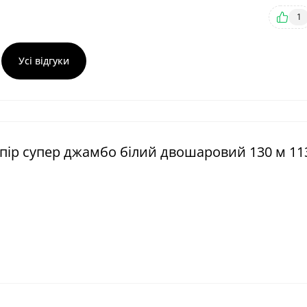
1
Усі відгуки
папір супер джамбо білий двошаровий 130 м 11