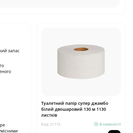
кий запас
го
леного
Туалетний папір супер джамбо
білий двошаровий 130 м 1130
листків
Код: 21115
В наявності
бре
сумісними