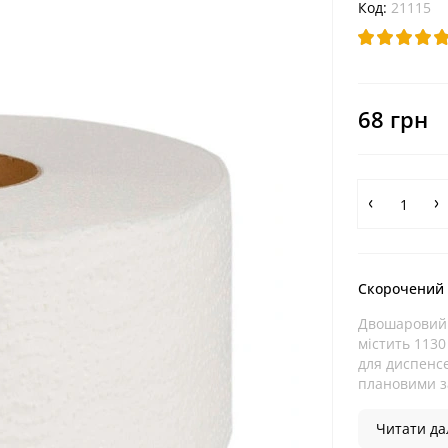
Код:
21115
68 грн
Скорочений
Двошаровий 
містить 1130
для диспенсе
плановими з
Читати дал