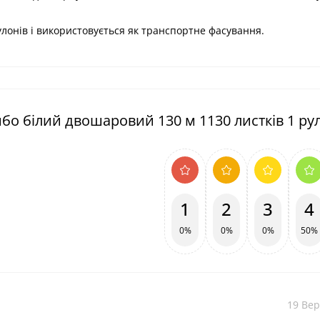
улонів і використовується як транспортне фасування.
мбо білий двошаровий 130 м 1130 листків 1 ру
1
2
3
4
0%
0%
0%
50%
19 Вер