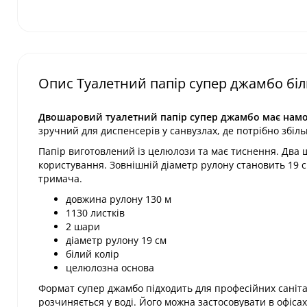
Опис Туалетний папір супер джамбо біл
Двошаровий туалетний папір супер джамбо має намотк
зручний для диспенсерів у санвузлах, де потрібно збі
Папір виготовлений із целюлози та має тиснення. Два 
користування. Зовнішній діаметр рулону становить 19 с
тримача.
довжина рулону 130 м
1130 листків
2 шари
діаметр рулону 19 см
білий колір
целюлозна основа
Формат супер джамбо підходить для професійних санітар
розчиняється у воді. Його можна застосовувати в офісах