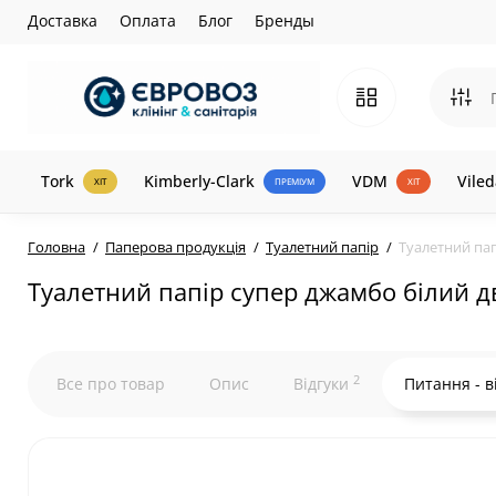
Доставка
Оплата
Блог
Бренды
Tork
Kimberly-Clark
VDM
Viled
ХІТ
ПРЕМІУМ
ХІТ
Головна
Паперова продукція
Туалетний папір
Туалетний пап
Туалетний папір супер джамбо білий д
2
Все про товар
Опис
Відгуки
Питання - в