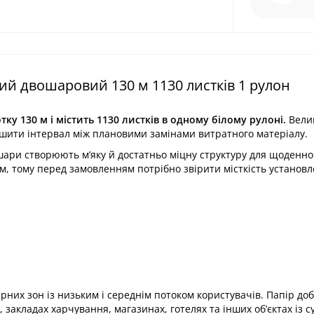
ий двошаровий 130 м 1130 листків 1 рулон
у 130 м і містить 1130 листків в одному білому рулоні.
Вели
льшити інтервал між плановими замінами витратного матеріалу.
шари створюють м’яку й достатньо міцну структуру для щоденно
м, тому перед замовленням потрібно звірити місткість установ
них зон із низьким і середнім потоком користувачів. Папір до
, закладах харчування, магазинах, готелях та інших об’єктах із 