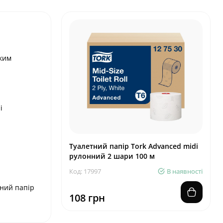
оким
і
Туалетний папір Tork Advanced midi
рулонний 2 шари 100 м
Код: 17997
В наявності
нний папір
108 грн