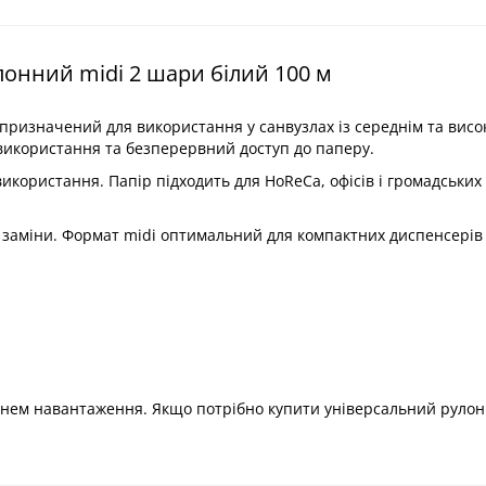
лонний midi 2 шари білий 100 м
 призначений для використання у санвузлах із середнім та вис
використання та безперервний доступ до паперу.
икористання. Папір підходить для HoReCa, офісів і громадських
 заміни. Формат midi оптимальний для компактних диспенсерів 
івнем навантаження. Якщо потрібно купити універсальний руло