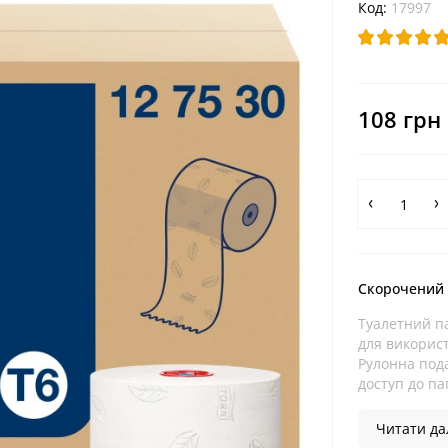
Код:
17997
108 грн
Скорочений
Туалетний п
для використ
Рулонна под
доступ до па
Читати дал