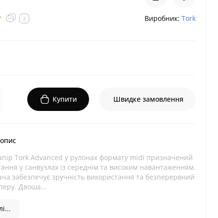
Виробник:
Tork
2
Купити
Швидке замовлення
 опис
апір Tork Advanced у рулонах формату midi призначений
ання у санвузлах із середнім та високим навантаженням.
ача забезпечує зручність використання та безперервний
перу. Двоша...
і...