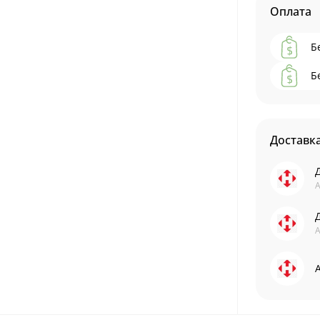
Оплата
Б
Б
Доставк
А
А