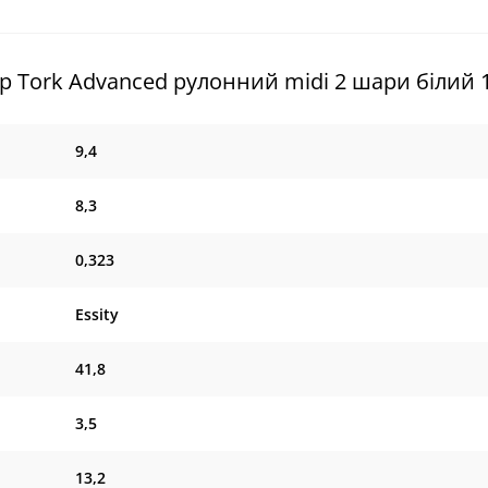
р Tork Advanced рулонний midi 2 шари білий 
9,4
8,3
0,323
Essity
41,8
3,5
13,2