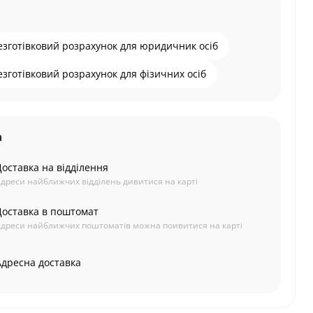
езготівковий розрахунок для юридичник осіб
езготівковий розрахунок для фізичних осіб
а
Доставка на відділення
дреси найближчих відділень дивитися на карті
Доставка в поштомат
дреси найближчих поштоматів можна поивитися на карті
Адресна доставка