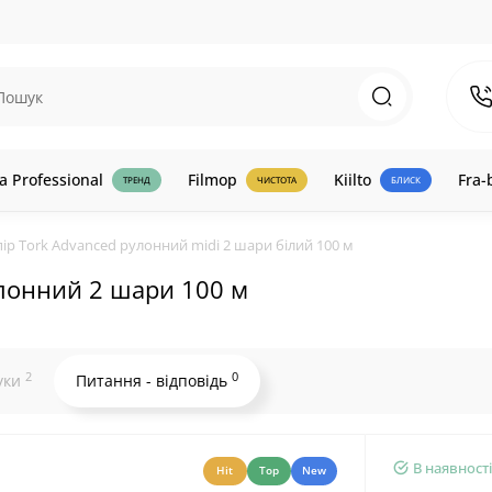
a Professional
Filmop
Kiilto
Fra-
ТРЕНД
ЧИСТОТА
БЛИСК
ір Tork Advanced рулонний midi 2 шари білий 100 м
улонний 2 шари 100 м
2
0
уки
Питання - відповідь
В наявності
Hit
Top
New