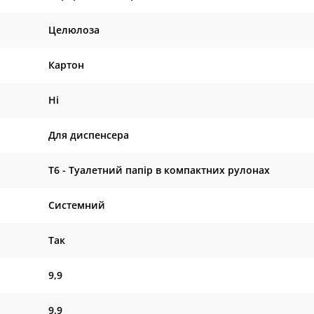
Целюлоза
Картон
Ні
Для диспенсера
Т6 - Туалетний папір в компактних рулонах
Системний
Так
9,9
9,9