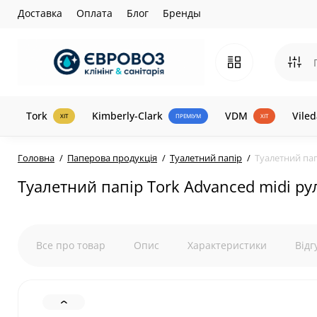
Доставка
Оплата
Блог
Бренды
Tork
Kimberly-Clark
VDM
Viled
ХІТ
ПРЕМІУМ
ХІТ
Головна
Паперова продукція
Туалетний папір
Туалетний пап
Туалетний папір Tork Advanced midi р
Все про товар
Опис
Характеристики
Відг