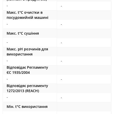
-
-
Maкс. t°С очистки в
посудомийній машині
-
-
Maкс. t°С сушіння
-
-
Maкс. рН розчинів для
використання
-
-
Відповідає Регламенту
ЄС 1935/2004
-
-
Відповідяє регламенту
1272/2013 (REACH)
-
-
Мін. t°С використання