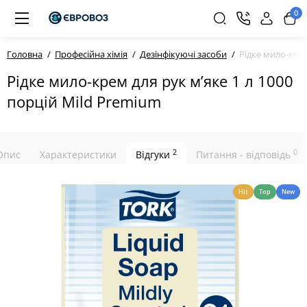
0
Головна
Професійна хімія
Дезінфікуючі засоби
Рідке мило-крем
Рідке мило-крем для рук м’яке 1 л 1000
порцій Mild Premium
2
0
Опис
Характеристики
Відгуки
Питання - відповідь
Hit
Top
New