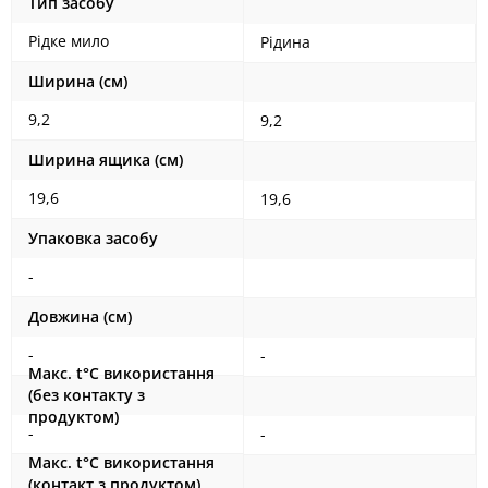
Тип засобу
Рідке мило
Рідина
Ширина (см)
9,2
9,2
Ширина ящика (см)
19,6
19,6
Упаковка засобу
-
Довжина (см)
-
-
Maкс. t°С використання
(без контакту з
продуктом)
-
-
Maкс. t°С використання
(контакт з продуктом)