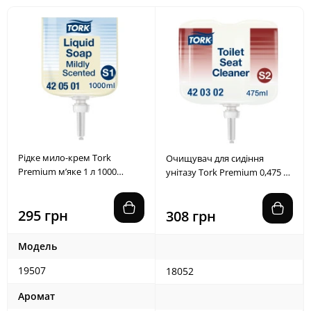
Рідке мило-крем Tork
Очищувач для сидіння
Premium м’яке 1 л 1000
унітазу Tork Premium 0,475 л
порцій
475 порцій
295 грн
308 грн
Модель
19507
18052
Аромат