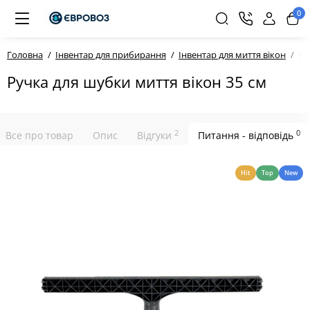
0
Головна
Інвентар для прибирання
Інвентар для миття вікон
Ру
Ручка для шубки миття вікон 35 см
2
0
Все про товар
Опис
Відгуки
Питання - відповідь
Hit
Top
New