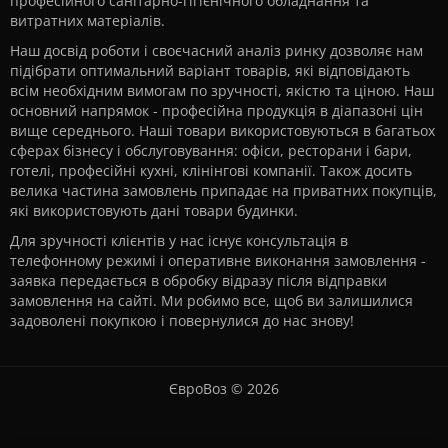
професійного санітарно-гігієнічного обладнання та
витратних матеріалів.
Наш досвід роботи і своєчасний аналіз ринку дозволяє нам
підібрати оптимальний варіант товарів, які відповідають
всім необхідним вимогам по зручності, якістю та ціною. Наш
основний напрямок - професійна продукція в діапазоні цін
вище середнього. Наші товари використовуються в багатьох
сферах бізнесу і обслуговування: офіси, ресторани і бари,
готелі, професійні кухні, клінінгові компанії. Також досить
велика частина замовлень припадає на приватних покупців,
які використовують дані товари будинки.
Для зручності клієнтів у нас існує консультація в
телефонному режимі і оперативне виконання замовлення -
заявка передається в обробку відразу після відправки
замовлення на сайті. Ми робимо все, щоб ви залишилися
задоволені покупкою і повернулися до нас знову!
ЄвроВоз © 2026