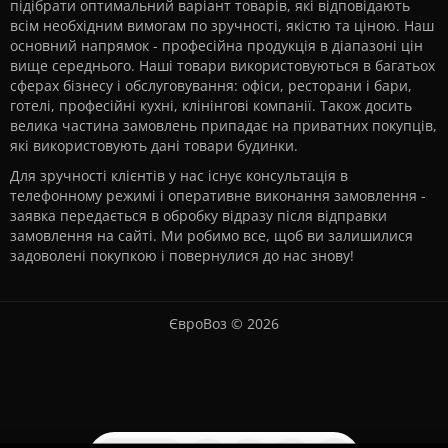
підібрати оптимальний варіант товарів, які відповідають
всім необхідним вимогам по зручності, якістю та ціною. Наш
основний напрямок - професійна продукція в діапазоні цін
вище середнього. Наші товари використовуються в багатьох
сферах бізнесу і обслуговування: офіси, ресторани і бари,
готелі, професійні кухні, клінінгові компанії. Також досить
велика частина замовлень припадає на приватних покупців,
які використовують дані товари будинки.
Для зручності клієнтів у нас існує консультація в
телефонному режимі і оперативне виконання замовлення -
заявка передається в обробку відразу після відправки
замовлення на сайті. Ми робимо все, щоб ви залишилися
задоволені покупкою і повернулися до нас знову!
ЄвроВоз © 2026
Використовуючи цей сайт, ви підтверджуєте свою згоду на
використання файлів cookie.