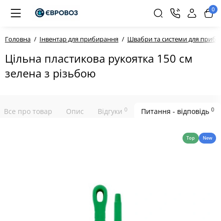
0
Головна
Інвентар для прибирання
Швабри та системи для приб
Цільна пластикова рукоятка 150 см
зелена з різьбою
0
0
Все про товар
Опис
Відгуки
Питання - відповідь
Top
New